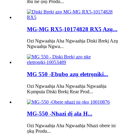
ibu ise ọsọ Produ...
MG-MG RX5-10174828 RX5 Azụ...
Ozi Ngwaahịa Aha Ngwaahịa Diski Brekị Azụ
Ngwaahịa Ngwa...
MG 550 -Ebubo azụ eletrọniki...
Ozi Ngwaahịa Aha Ngwaahịa Ngwaahịa
Kọmputa Diski Brekị Rear Prod...
MG-550 -Nhazi dị ala H...
Ozi Ngwaahịa Aha Ngwaahịa Nhazi obere isi
ọkụ Produ...