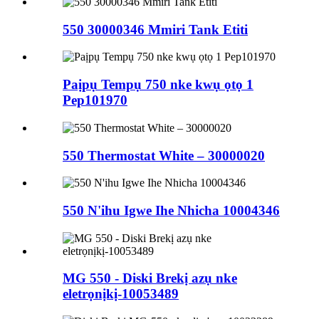
550 30000346 Mmiri Tank Etiti
Paịpụ Tempụ 750 nke kwụ ọtọ 1
Pep101970
550 Thermostat White – 30000020
550 N'ihu Igwe Ihe Nhicha 10004346
MG 550 - Diski Brekị azụ nke
eletrọnịkị-10053489