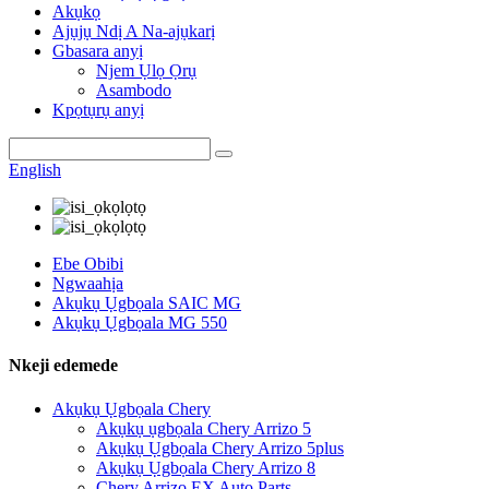
Akụkọ
Ajụjụ Ndị A Na-ajụkarị
Gbasara anyị
Njem Ụlọ Ọrụ
Asambodo
Kpọtụrụ anyị
English
Ebe Obibi
Ngwaahịa
Akụkụ Ụgbọala SAIC MG
Akụkụ Ụgbọala MG 550
Nkeji edemede
Akụkụ Ụgbọala Chery
Akụkụ ụgbọala Chery Arrizo 5
Akụkụ Ụgbọala Chery Arrizo 5plus
Akụkụ Ụgbọala Chery Arrizo 8
Chery Arrizo EX Auto Parts