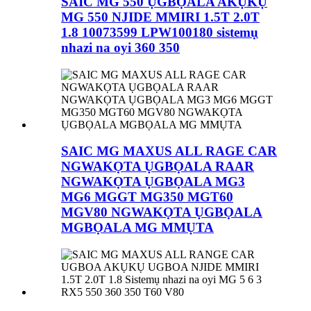
SAIC MG 550 ỤGBỌALA AKỤKỤ
MG 550 NJIDE MMIRI 1.5T 2.0T
1.8 10073599 LPW100180 sistemụ
nhazi na oyi 360 350
SAIC MG MAXUS ALL RAGE CAR
NGWAKỌTA ỤGBỌALA RAAR
NGWAKỌTA ỤGBỌALA MG3
MG6 MGGT MG350 MGT60
MGV80 NGWAKỌTA ỤGBỌALA
MGBỌALA MG MMỤTA