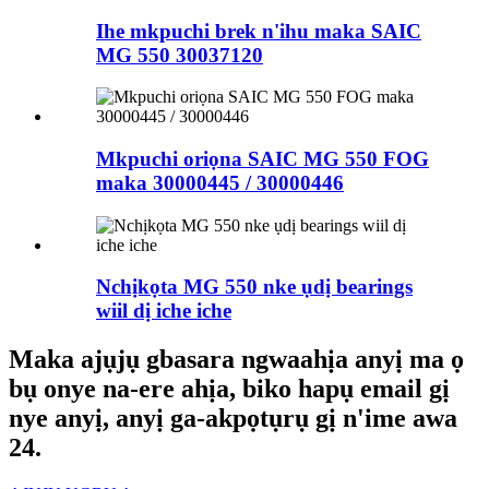
Ihe mkpuchi brek n'ihu maka SAIC
MG 550 30037120
Mkpuchi oriọna SAIC MG 550 FOG
maka 30000445 / 30000446
Nchịkọta MG 550 nke ụdị bearings
wiil dị iche iche
Maka ajụjụ gbasara ngwaahịa anyị ma ọ
bụ onye na-ere ahịa, biko hapụ email gị
nye anyị, anyị ga-akpọtụrụ gị n'ime awa
24.