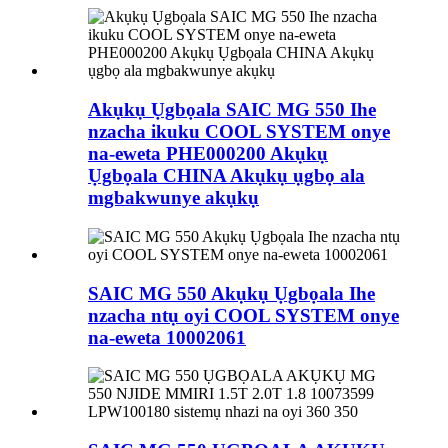
Akụkụ Ụgbọala SAIC MG 550 Ihe
nzacha ikuku COOL SYSTEM onye
na-eweta PHE000200 Akụkụ
Ụgbọala CHINA Akụkụ ụgbọ ala
mgbakwunye akụkụ
SAIC MG 550 Akụkụ Ụgbọala Ihe
nzacha ntụ oyi COOL SYSTEM onye
na-eweta 10002061