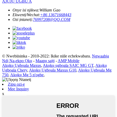
AJỤJỤ UGBU A
Onye isi njikwa:
William Gao
Ekwentị/Wechat:
+86 13671668443
Ozi ịntanetị:
76997208@QQ.COM
© Nwebiisinka - 2010-2022: Ikike niile echekwabara.
Ngwaahịa
Ndị Na-ekpo Ọkụ
-
Maapụ saịtị
-
AMP Mobile
Akụkụ Ụgbọala Maxus
,
Akụkụ ụgbọala SAIC MG GT
,
Akụkụ
Ụgbọala Chery
,
Akụkụ Ụgbọala Maxus G10
,
Akụkụ Ụgbọala Mg
750
,
Akụkụ Mg 5 n'ogbe
,
Zipu ozi-e
Mee Inquiny
x