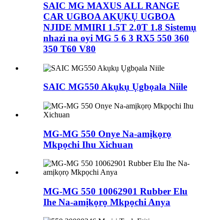
SAIC MG MAXUS ALL RANGE
CAR UGBOA AKỤKỤ UGBOA
NJIDE MMIRI 1.5T 2.0T 1.8 Sistemụ
nhazi na oyi MG 5 6 3 RX5 550 360
350 T60 V80
SAIC MG550 Akụkụ Ụgbọala Niile
MG-MG 550 Onye Na-amịkọrọ
Mkpọchi Ihu Xichuan
MG-MG 550 10062901 Rubber Elu
Ihe Na-amịkọrọ Mkpọchi Anya