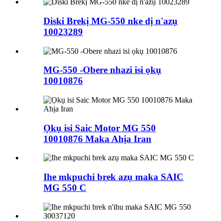
Diski Brekị MG-550 nke dị n'azụ
10023289
MG-550 -Obere nhazi isi ọkụ
10010876
Ọkụ isi Saic Motor MG 550
10010876 Maka Ahịa Iran
Ihe mkpuchi brek azụ maka SAIC
MG 550 C