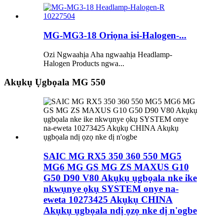
MG-MG3-18 Oriọna isi-Halogen-...
Ozi Ngwaahịa Aha ngwaahịa Headlamp-
Halogen Products ngwa...
Akụkụ Ụgbọala MG 550
SAIC MG RX5 350 360 550 MG5
MG6 MG GS MG ZS MAXUS G10
G50 D90 V80 Akụkụ ụgbọala nke ike
nkwụnye ọkụ SYSTEM onye na-
eweta 10273425 Akụkụ CHINA
Akụkụ ụgbọala ndị ọzọ nke dị n'ogbe