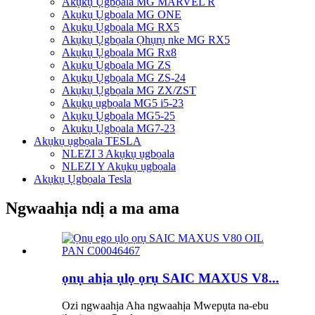
Akụkụ Ụgbọala MG MARVEL R
Akụkụ Ụgbọala MG ONE
Akụkụ Ụgbọala MG RX5
Akụkụ Ụgbọala Ọhụrụ nke MG RX5
Akụkụ Ụgbọala MG Rx8
Akụkụ Ụgbọala MG ZS
Akụkụ Ụgbọala MG ZS-24
Akụkụ Ụgbọala MG ZX/ZST
Akụkụ ụgbọala MG5 i5-23
Akụkụ Ụgbọala MG5-25
Akụkụ Ụgbọala MG7-23
Akụkụ ụgbọala TESLA
NLEZI 3 Akụkụ ụgbọala
NLEZI Y Akụkụ ụgbọala
Akụkụ Ụgbọala Tesla
Ngwaahịa ndị a ma ama
ọnụ ahịa ụlọ ọrụ SAIC MAXUS V8...
Ozi ngwaahịa Aha ngwaahịa Mwepụta na-ebu