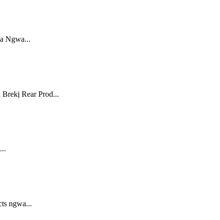
a Ngwa...
rekị Rear Prod...
..
ts ngwa...