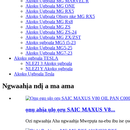
Akụkụ Ụgbọala MG MARVEL R
Akụkụ Ụgbọala MG ONE
Akụkụ Ụgbọala MG RX5
Akụkụ Ụgbọala Ọhụrụ nke MG RX5
Akụkụ Ụgbọala MG Rx8
Akụkụ Ụgbọala MG ZS
Akụkụ Ụgbọala MG ZS-24
Akụkụ Ụgbọala MG ZX/ZST
Akụkụ ụgbọala MG5 i5-23
Akụkụ Ụgbọala MG5-25
Akụkụ Ụgbọala MG7-23
Akụkụ ụgbọala TESLA
NLEZI 3 Akụkụ ụgbọala
NLEZI Y Akụkụ ụgbọala
Akụkụ Ụgbọala Tesla
Ngwaahịa ndị a ma ama
ọnụ ahịa ụlọ ọrụ SAIC MAXUS V8...
Ozi ngwaahịa Aha ngwaahịa Mwepụta na-ebu ibu ise ọsọ