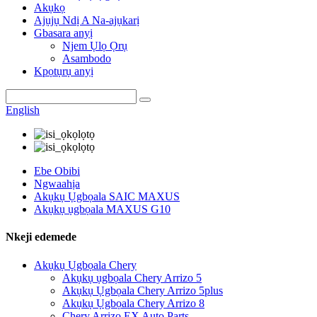
Akụkọ
Ajụjụ Ndị A Na-ajụkarị
Gbasara anyị
Njem Ụlọ Ọrụ
Asambodo
Kpọtụrụ anyị
English
Ebe Obibi
Ngwaahịa
Akụkụ Ụgbọala SAIC MAXUS
Akụkụ ụgbọala MAXUS G10
Nkeji edemede
Akụkụ Ụgbọala Chery
Akụkụ ụgbọala Chery Arrizo 5
Akụkụ Ụgbọala Chery Arrizo 5plus
Akụkụ Ụgbọala Chery Arrizo 8
Chery Arrizo EX Auto Parts