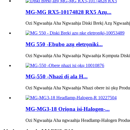
MG-MG RX5-10174828 RX5 Azụ...
Ozi Ngwaahịa Aha Ngwaahịa Diski Brekị Azụ Ngwaahị
MG 550 -Ebubo azụ eletrọniki...
Ozi Ngwaahịa Aha Ngwaahịa Ngwaahịa Kọmputa Diski B
MG-550 -Nhazi dị ala H...
Ozi Ngwaahịa Aha Ngwaahịa Nhazi obere isi ọkụ Produ.
MG-MG3-18 Oriọna isi-Halogen-...
Ozi Ngwaahịa Aha ngwaahịa Headlamp-Halogen Produc