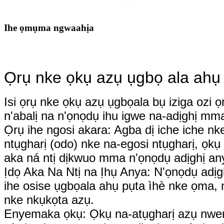
Ihe ọmụma ngwaahịa
Ọrụ nke ọkụ azụ ụgbọ ala ahụ
Isi ọrụ nke ọkụ azụ ụgbọala bụ iziga ozi
n'abalị na n'ọnọdụ ihu igwe na-adịghị mma
Ọrụ ihe ngosi akara: Agba dị iche iche nk
ntụgharị (odo) nke na-egosi ntụgharị, ọkụ 
aka ná ntị dịkwuo mma n'ọnọdụ adịghị an
Ịdọ Aka Na Ntị na Ịhụ Anya: N'ọnọdụ adịg
ihe osise ụgbọala ahụ pụta ìhè nke ọma
nke nkụkọta azụ.
Enyemaka ọkụ: Ọkụ na-atụgharị azụ nwere 