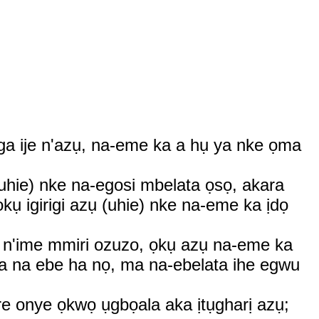
aga ije n'azụ, na-eme ka a hụ ya nke ọma
(uhie) nke na-egosi mbelata ọsọ, akara
kụ igirigi azụ (uhie) nke na-eme ka ịdọ
a n'ime mmiri ozuzo, ọkụ azụ na-eme ka
a na ebe ha nọ, ma na-ebelata ihe egwu
re onye ọkwọ ụgbọala aka ịtụgharị azụ;