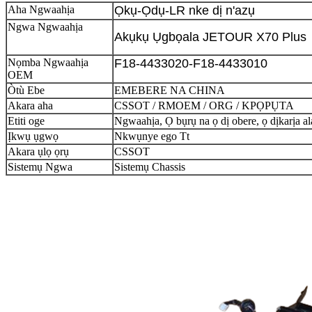
Aha Ngwaahịa
Ọkụ-Ọdụ-LR nke dị n'azụ
Ngwa Ngwaahịa
Akụkụ Ụgbọala JETOUR X70 Plus
Nọmba Ngwaahịa
F18-4433020-F18-4433010
OEM
Òtù Ebe
EMEBERE NA CHINA
Akara aha
CSSOT / RMOEM / ORG / KPỌPỤTA
Etiti oge
Ngwaahịa, Ọ bụrụ na ọ dị obere, ọ dịkarịa a
Ịkwụ ụgwọ
Nkwụnye ego Tt
Akara ụlọ ọrụ
CSSOT
Sistemụ Ngwa
Sistemụ Chassis