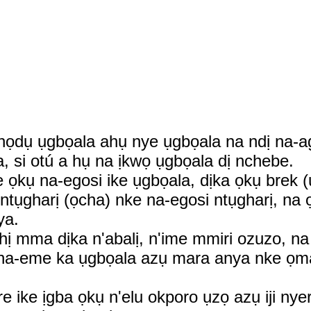
 ọnọdụ ụgbọala ahụ nye ụgbọala na ndị na-
, si otú a hụ na ịkwọ ụgbọala dị nchebe.
e ọkụ na-egosi ike ụgbọala, dịka ọkụ brek 
ntụgharị (ọcha) nke na-egosi ntụgharị, na ọ
ya.
hị mma dịka n'abalị, n'ime mmiri ozuzo, n
, na-eme ka ụgbọala azụ mara anya nke ọm
ike ịgba ọkụ n'elu okporo ụzọ azụ iji nye