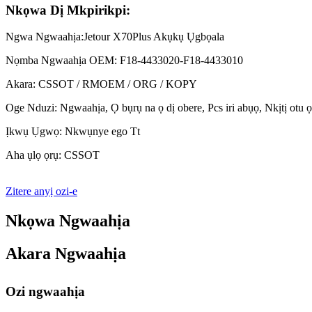
Nkọwa Dị Mkpirikpi:
Ngwa Ngwaahịa:Jetour X70Plus Akụkụ Ụgbọala
Nọmba Ngwaahịa OEM: F18-4433020-F18-4433010
Akara: CSSOT / RMOEM / ORG / KOPY
Oge Nduzi: Ngwaahịa, Ọ bụrụ na ọ dị obere, Pcs iri abụọ, Nkịtị otu
Ịkwụ Ụgwọ: Nkwụnye ego Tt
Aha ụlọ ọrụ: CSSOT
Zitere anyị ozi-e
Nkọwa Ngwaahịa
Akara Ngwaahịa
Ozi ngwaahịa