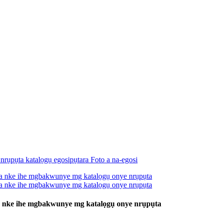
 nke ihe mgbakwunye mg katalọgụ onye nrụpụta