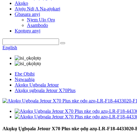
Akụkọ
Ajụjụ Ndị A Na-ajụkarị
Gbasara anyị
Njem Ụlọ Ọrụ
Asambodo
Kpọtụrụ anyị
English
Ebe Obibi
Ngwaahịa
Akụkụ Ụgbọala Jetour
Akụkụ ụgbọala Jetour X70Plus
Akụkụ Ụgbọala Jetour X70 Plus nke ọdụ azụ-LR-F18-4433020-